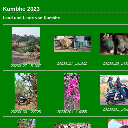
Kumbhe 2023
Land und Leute von Kumbhe
20230127_151022
20230128_143
20230127_151007
20230201_145
20230130_122725
20230201_114355