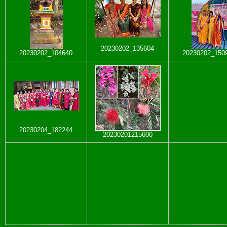
20230202_135604
20230202_104640
20230202_150
20230204_182244
20230201215600