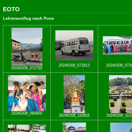
EOTO
Lehrerausflug nach Pune
20240208_072813
20240208_073
20240208_072750
20240208_090950
20240208_110916
20240208_112