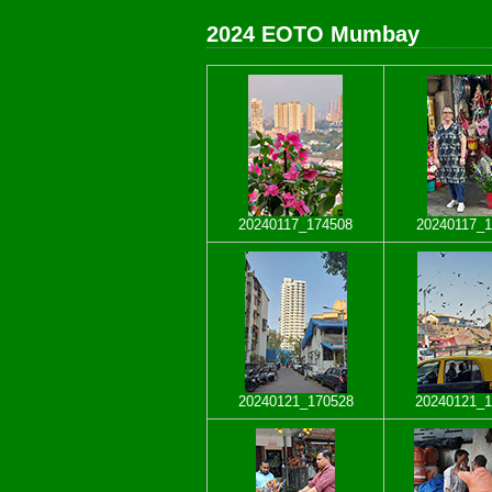
2024 EOTO Mumbay
20240117_174508
20240117_1
20240121_170528
20240121_1