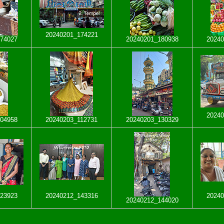
20240201_174221
74027
20240201_180938
20240
20240
04958
20240203_112731
20240203_130329
23923
20240212_143316
20240
20240212_144020