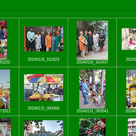
20240118_161823
20240
81102
20240118_162437
20240131_093456
71012
20240131_093541
20240