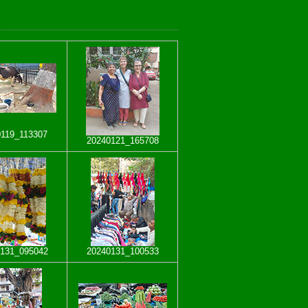
119_113307
20240121_165708
131_095042
20240131_100533