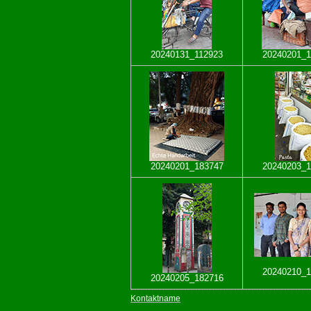
20240131_112923
20240201_1
20240201_183747
20240203_1
20240210_1
20240205_182716
Kontaktname