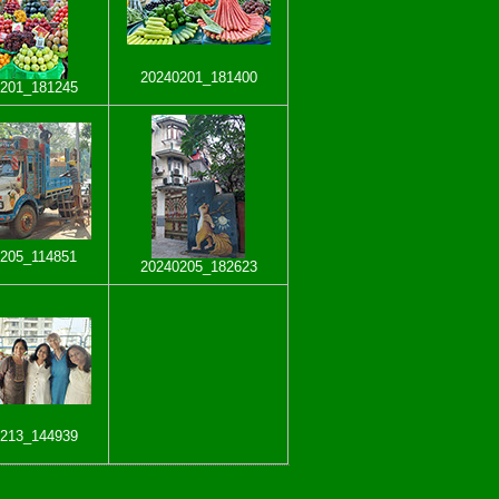
20240201_181400
201_181245
205_114851
20240205_182623
213_144939