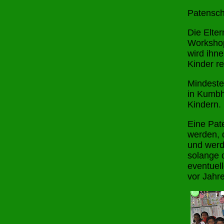
Patensch
Die Elter
Workshop
wird ihne
Kinder r
Mindesten
in Kumbh
Kindern.
Eine Pat
werden, 
und werde
solange 
eventuell
vor Jahre