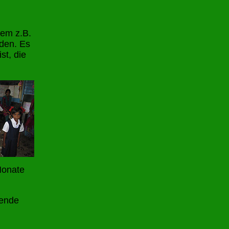
dem z.B.
rden. Es
st, die
Monate
rende