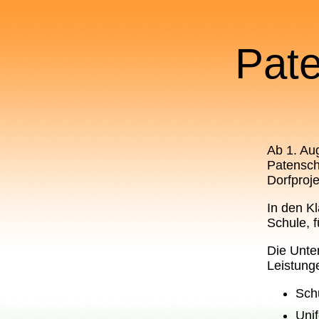
Pat
Ab 1. Aug
Patensch
Dorfproj
In den Kl
Schule, f
Die Unte
Leistung
Sch
Uni