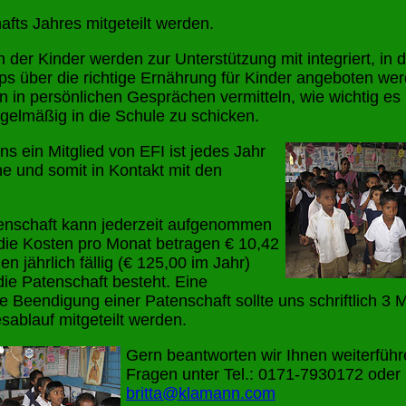
afts Jahres mitgeteilt werden.
n der Kinder werden zur Unterstützung mit integriert, in 
s über die richtige Ernährung für Kinder angeboten we
n in persönlichen Gesprächen vermitteln, wie wichtig es i
egelmäßig in die Schule zu schicken.
s ein Mitglied von EFI ist jedes Jahr
e und somit in Kontakt mit den
enschaft kann jederzeit aufgenommen
die Kosten pro Monat betragen € 10,42
n jährlich fällig (€ 125,00 im Jahr)
die Patenschaft besteht. Eine
e Beendigung einer Patenschaft sollte uns schriftlich 3 
sablauf mitgeteilt werden.
Gern beantworten wir Ihnen weiterfüh
Fragen unter Tel.: 0171-7930172 oder
britta@klamann.com