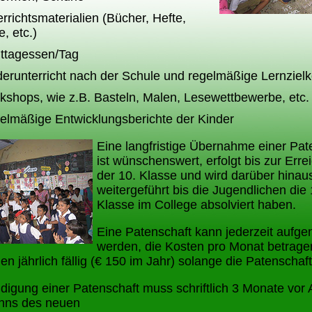
rrichtsmaterialien (Bücher, Hefte,
te, etc.)
ittagessen/Tag
erunterricht nach der Schule und regelmäßige Lernzielk
kshops, wie z.B. Basteln, Malen, Lesewettbewerbe, etc.
elmäßige Entwicklungsberichte der Kinder
Eine langfristige Übernahme einer Pat
ist wünschenswert, erfolgt bis zur Err
der 10. Klasse und wird darüber hinau
weitergeführt bis die Jugendlichen die 
Klasse im College absolviert haben.
Eine Patenschaft kann jederzeit auf
werden, die Kosten pro Monat betrage
n jährlich fällig (€ 150 im Jahr) solange die Patenschaft
digung einer Patenschaft muss schriftlich 3 Monate vor 
nns des neuen